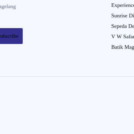
Experienc
agelang
Sunrise D
Sepeda De
ubscribe
V W Safar
Batik Mag