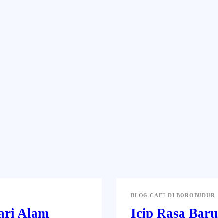
g Kami
Jelajah Ruang
Place & Experience
Website
BLOG CAFE DI BOROBUDUR
ari Alam
Icip Rasa Baru: