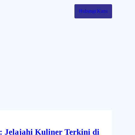
 Partner
Shop
Cart Belanjaan
Kontak
More
Hubungi Kami
 Jelajahi Kuliner Terkini di