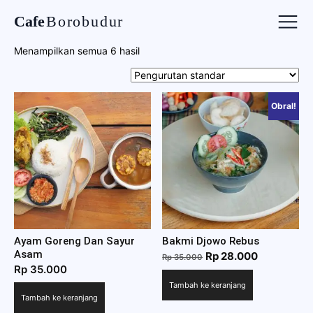
Cafe
Borobudur
Menampilkan semua 6 hasil
Obral!
Ayam Goreng Dan Sayur
Bakmi Djowo Rebus
Asam
Harga
Harga
Rp
28.000
Rp
35.000
Rp
35.000
aslinya
saat
Tambah ke keranjang
adalah:
ini
Tambah ke keranjang
Rp 35.000.
adalah: