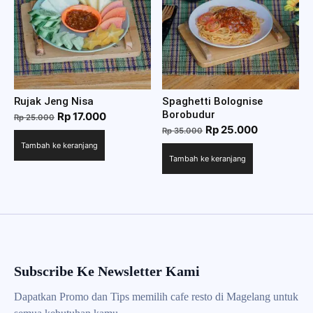
Rujak Jeng Nisa
Spaghetti Bolognise
Borobudur
Harga
Harga
Rp
17.000
Rp
25.000
Harga
Harga
Rp
25.000
aslinya
saat
Rp
35.000
aslinya
saat
Tambah ke keranjang
adalah:
ini
Tambah ke keranjang
adalah:
ini
Rp 25.000.
adalah:
Rp 35.000.
adalah:
Rp 17.000.
Rp 25.000.
Subscribe Ke Newsletter Kami
Dapatkan Promo dan Tips memilih cafe resto di Magelang untuk