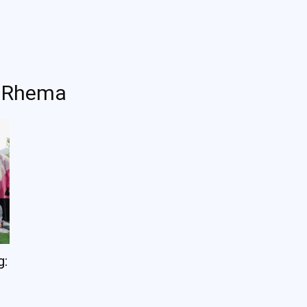
g Kami
Jelajah Ruang
Place & Experience
Website
t Rhema
g: