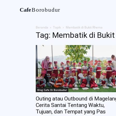
Cafe
Borobudur
Home
Tentan
Beranda
Topik
Membatik di Bukit Rhema
Tag: Membatik di Buki
Blog Cafe Di Borobudur
Outing atau Outbound di Magelan
Cerita Santai Tentang Waktu,
Tujuan, dan Tempat yang Pas