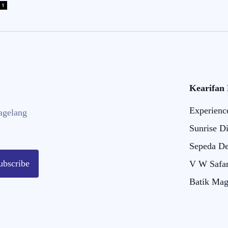
1
Kearifan
Experienc
agelang
Sunrise D
Sepeda De
ubscribe
V W Safar
Batik Mag