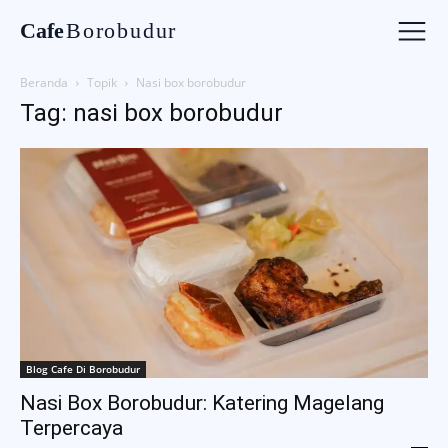
Cafe
Borobudur
Beranda
Topik
Nasi box borobudur
Tag: nasi box borobudur
Blog Cafe Di Borobudur
Nasi Box Borobudur: Katering Magelang
Terpercaya