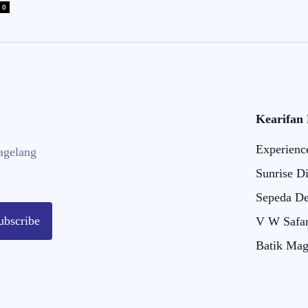
0
Kearifan
Experienc
agelang
Sunrise D
Sepeda De
ubscribe
V W Safar
Batik Mag