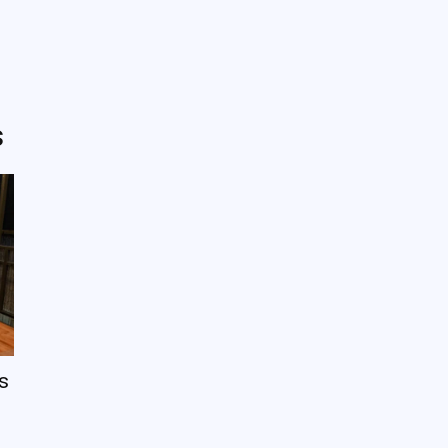
g Kami
Jelajah Ruang
Place & Experience
Website
s
s