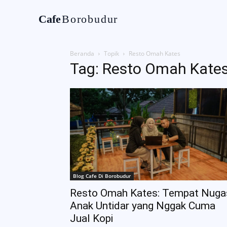
Cafe
Borobudur
Home
Tentan
Beranda
Topik
Resto Omah Kates
Tag: Resto Omah Kate
Blog Cafe Di Borobudur
Resto Omah Kates: Tempat Nuga
Anak Untidar yang Nggak Cuma
Jual Kopi