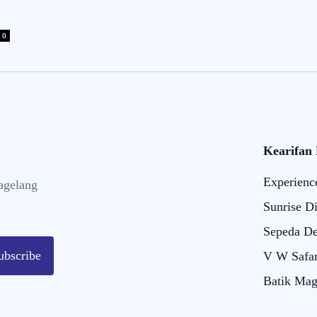
0
Kearifan
Experienc
agelang
Sunrise D
Sepeda De
ubscribe
V W Safar
Batik Mag