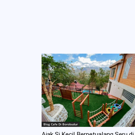
Blog Cafe Di Borobudur
Ajak Si Kecil Berpetualang Seru di