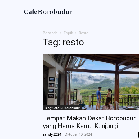
Cafe
Borobudur
Home
Tentan
Beranda
Topik
Resto
Tag: resto
Blog Cafe Di Borobudur
Tempat Makan Dekat Borobudur
yang Harus Kamu Kunjungi
sandy.2024
-
Oktober 10, 2024