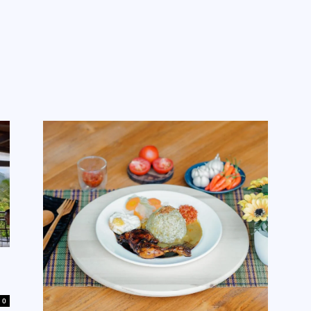
g Kami
Jelajah Ruang
Place & Experience
Website
0