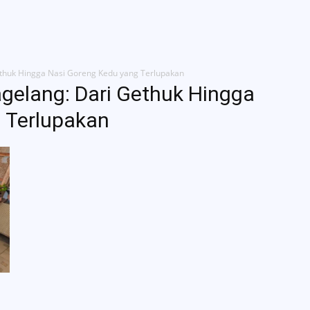
g Kami
Jelajah Ruang
Place & Experience
Website
ethuk Hingga Nasi Goreng Kedu yang Terlupakan
agelang: Dari Gethuk Hingga
 Terlupakan