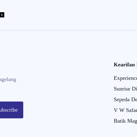
0
Kearifan
Experienc
agelang
Sunrise D
Sepeda De
ubscribe
V W Safar
Batik Mag