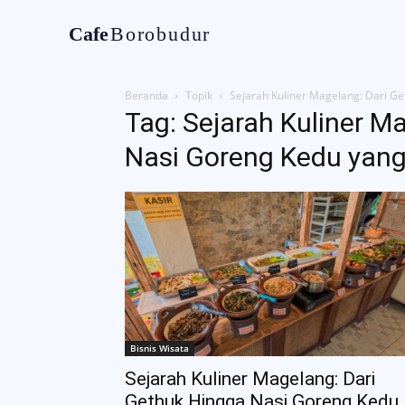
Cafe
Borobudur
Home
Tentan
Beranda
Topik
Sejarah Kuliner Magelang: Dari G
Tag: Sejarah Kuliner M
Nasi Goreng Kedu yang
Bisnis Wisata
Sejarah Kuliner Magelang: Dari
Gethuk Hingga Nasi Goreng Kedu