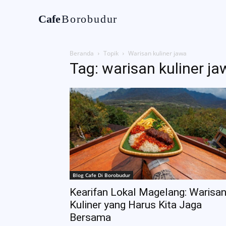
Cafe
Borobudur
Home
Tentan
Beranda
Topik
Warisan kuliner jawa
Tag: warisan kuliner j
Blog Cafe Di Borobudur
Kearifan Lokal Magelang: Warisa
Kuliner yang Harus Kita Jaga
Bersama