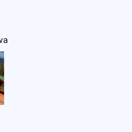
g Kami
Jelajah Ruang
Place & Experience
Website
awa
n