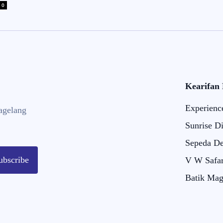
0
Kearifan
Experienc
agelang
Sunrise D
Sepeda De
ubscribe
V W Safar
Batik Mag