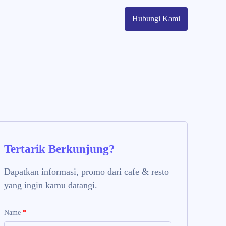
 Partner
Shop
Cart Belanjaan
Kontak
More
Hubungi Kami
Tertarik Berkunjung?
Dapatkan informasi, promo dari cafe & resto
yang ingin kamu datangi.
Name
*