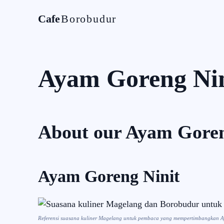
Cafe
Borobudur
Home
Tentan
Ayam Goreng Nin
About our
Ayam Goren
Ayam Goreng Ninit
Referensi suasana kuliner Magelang untuk pembaca yang mempertimbangkan A