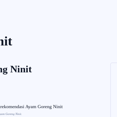
g Kami
Jelajah Ruang
Place & Experience
Website
it
g Ninit
yam Goreng Ninit.