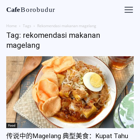
Cafe
Borobudur
Home
Tags
Rekomendasi makanan magelang
Tag: rekomendasi makanan
magelang
Food
传说中的Magelang 典型美食：Kupat Tahu