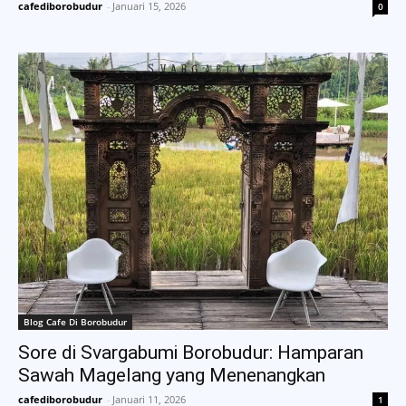
cafediborobudur
-
Januari 15, 2026
0
Blog Cafe Di Borobudur
Sore di Svargabumi Borobudur: Hamparan
Sawah Magelang yang Menenangkan
cafediborobudur
-
Januari 11, 2026
1