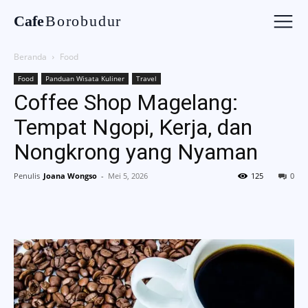
Cafe
Borobudur
Beranda
Food
Food
Panduan Wisata Kuliner
Travel
Coffee Shop Magelang:
Tempat Ngopi, Kerja, dan
Nongkrong yang Nyaman
Penulis
Joana Wongso
-
Mei 5, 2026
125
0