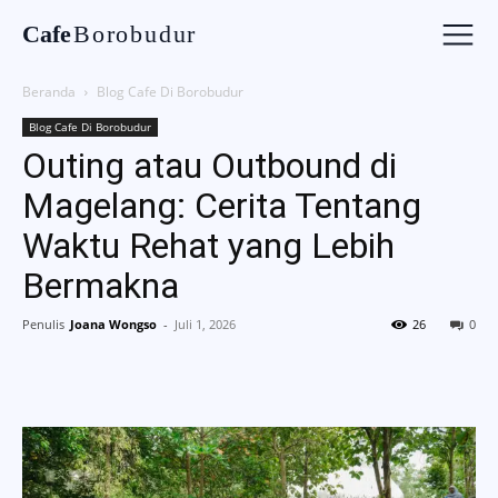
Cafe
Borobudur
Beranda
Blog Cafe Di Borobudur
Blog Cafe Di Borobudur
Outing atau Outbound di
Magelang: Cerita Tentang
Waktu Rehat yang Lebih
Bermakna
Penulis
Joana Wongso
-
Juli 1, 2026
26
0