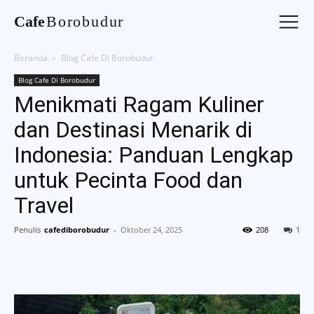
Cafe
Borobudur
Beranda
Blog Cafe Di Borobudur
Blog Cafe Di Borobudur
Menikmati Ragam Kuliner
dan Destinasi Menarik di
Indonesia: Panduan Lengkap
untuk Pecinta Food dan
Travel
Penulis
cafediborobudur
-
Oktober 24, 2025
208
1