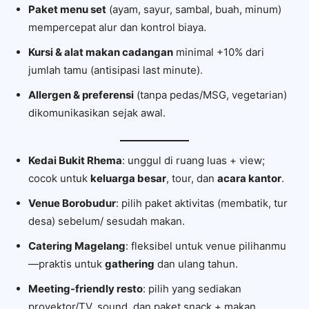
Paket menu set
(ayam, sayur, sambal, buah, minum)
mempercepat alur dan kontrol biaya.
Kursi & alat makan cadangan
minimal +10% dari
jumlah tamu (antisipasi last minute).
Allergen & preferensi
(tanpa pedas/MSG, vegetarian)
dikomunikasikan sejak awal.
Kedai Bukit Rhema
: unggul di ruang luas + view;
cocok untuk
keluarga besar
, tour, dan
acara kantor
.
Venue Borobudur
: pilih paket aktivitas (membatik, tur
desa) sebelum/ sesudah makan.
Catering Magelang
: fleksibel untuk venue pilihanmu
—praktis untuk
gathering
dan ulang tahun.
Meeting-friendly resto
: pilih yang sediakan
proyektor/TV, sound, dan paket snack + makan.