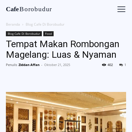
Cafe
Borobudur
Beranda
Blog Cafe Di Borobudur
Blog Cafe Di Borobudur
Food
Tempat Makan Rombongan
Magelang: Luas & Nyaman
Penulis
Ziddan Affan
-
Oktober 21, 2025
402
1