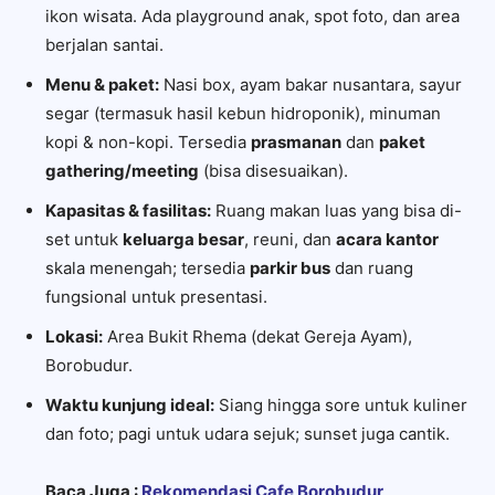
ikon wisata. Ada playground anak, spot foto, dan area
berjalan santai.
Menu & paket:
Nasi box, ayam bakar nusantara, sayur
segar (termasuk hasil kebun hidroponik), minuman
kopi & non-kopi. Tersedia
prasmanan
dan
paket
gathering/meeting
(bisa disesuaikan).
Kapasitas & fasilitas:
Ruang makan luas yang bisa di-
set untuk
keluarga besar
, reuni, dan
acara kantor
skala menengah; tersedia
parkir bus
dan ruang
fungsional untuk presentasi.
Lokasi:
Area Bukit Rhema (dekat Gereja Ayam),
Borobudur.
Waktu kunjung ideal:
Siang hingga sore untuk kuliner
dan foto; pagi untuk udara sejuk; sunset juga cantik.
Baca Juga :
Rekomendasi Cafe Borobudur