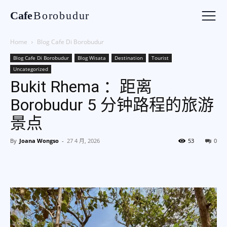
Cafe
Borobudur
Home
Blog Cafe Di Borobudur
Blog Cafe Di Borobudur
Blog Wisata
Destination
Tourist
Uncategorized
Bukit Rhema ：距离
Borobudur 5 分钟路程的旅游
景点
By
Joana Wongso
-
27 4 月, 2026
53
0