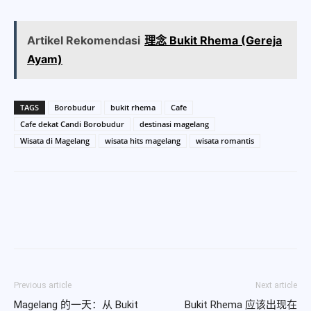
Artikel Rekomendasi
理念 Bukit Rhema (Gereja
Ayam)
TAGS
Borobudur
bukit rhema
Cafe
Cafe dekat Candi Borobudur
destinasi magelang
Wisata di Magelang
wisata hits magelang
wisata romantis
Previous article
Next article
Magelang 的一天：从 Bukit
Bukit Rhema 应该出现在