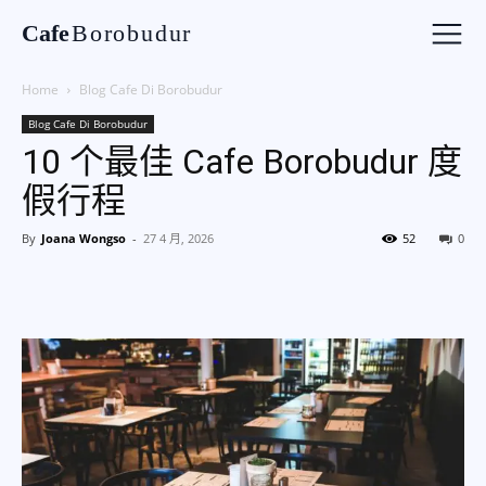
Cafe
Borobudur
Home
Blog Cafe Di Borobudur
Blog Cafe Di Borobudur
10 个最佳 Cafe Borobudur 度
假行程
By
Joana Wongso
-
27 4 月, 2026
52
0