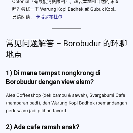
Colonial（有最低消费限制）。想要本地和自然的味道
吗？尝试一下 Warung Kopi Badhek 或 Gubuk Kopi。
另请阅读：
卡博罗布杜尔
常见问题解答 – Borobudur 的环聊
地点
1) Di mana tempat nongkrong di
Borobudur dengan view alam?
Alea Coffeeshop (dek bambu & sawah), Svargabumi Cafe
(hamparan padi), dan Warung Kopi Badhek (pemandangan
pedesaan) jadi pilihan favorit.
2) Ada cafe ramah anak?