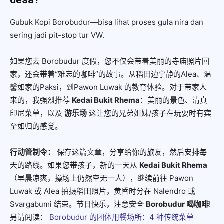
Gubuk Kopi Borobudur—bisa lihat proses gula nira dan
sering jadi pit-stop tur VW.
如果您去 Borobudur 度假，您不仅会带着美丽的寺庙照片回
家，还会带着“难忘的咖啡”的故事。从稻田边宁静的Alea、温
馨如家的Paksi，到Pawon Luwak 的教育体验。对于带家人
来的，我强烈推荐
Kedai Bukit Rhema
：美丽的景色、清真
印尼菜单，以及
游乐场
这让您的兄弟姐妹/孩子在玩耍时有宾
至如归的感觉。
行动管制令：
保存这篇文章，分享给你的旅友，然后安排每
天的路线。如果您带孩子，新的一天从
Kedai Bukit Rhema
（早晨凉爽，操场上仍然空无一人），继续前往 Pawon
Luwak 或 Alea 拍摄稻田照片，黄昏时分在 Nalendro 或
Svargabumi 结束。节日快乐，注意安全
Borobudur 喝咖啡
!
另请阅读：
Borobudur 的团体用餐场所：4 种传统菜单