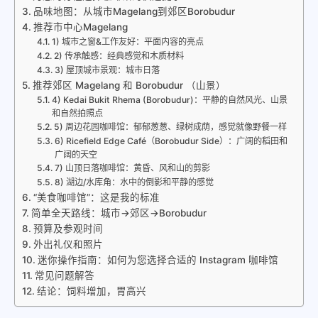
品味地图：从城市Magelang到郊区Borobudur
推荐市中心Magelang
1) 城市之窗&工作友好：平面内容的亮点
2) 传承触感：经典感觉和木质材料
3) 屋顶城市景观：城市日落
推荐郊区 Magelang 和 Borobudur （山景）
4) Kedai Bukit Rhema (Borobudur)：平静的自然风光、山景
和自然拍照点
5) 周边花园咖啡馆：郁郁葱葱、绿树成荫，感觉就像野餐一样
6) Ricefield Edge Café（Borobudur Side）：广阔的稻田和
广阔的天空
7) 山顶日落咖啡馆：黄昏、风和山的剪影
8) 湖边/水库角：水中的倒影和平静的感觉
“美食咖啡馆”：这是我的标准
简单全天路线：城市→郊区→Borobudur
预算及参观时间
外出礼仪和照片
迷你操作指南：如何为您选择合适的 Instagram 咖啡馆
常见问题解答
结论：饲料增加，胃高兴