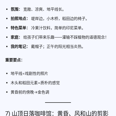
氛围：
宽敞、凉爽、地平线长。
拍照地点：
堤岸边，小木桥，稻田边的椅子。
特色菜单：
冷果汁饮料，简单的印尼菜单。
家庭：
给孩子们带来乐趣——灌输不踩植物的道德观念！
我的笔记：
戴帽子；正午的阳光相当炎热。
重要要点：
地平线=戏剧性的照片
木头和稻田元素=质朴的感觉
黄昏前的傍晚→金色调
7) 山顶日落咖啡馆：黄昏、风和山的剪影