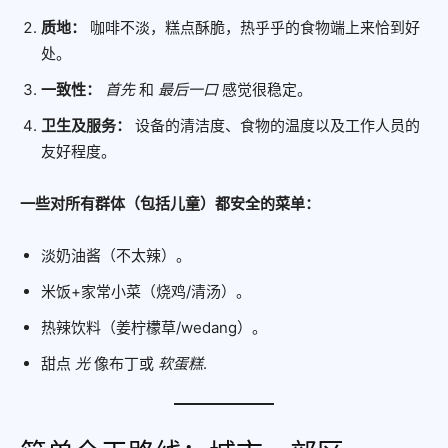
质地：
咖啡不淡，糕点酥脆，热乎乎的食物端上来恰到好
处。
一致性：
首先
和
最后一口
感觉很稳定。
卫生及服务：
设备的清洁度、食物的温度以及工作人员的
友好程度。
一些对所有群体（包括儿童）都安全的菜单：
淡奶油酱（不太辣）。
米饭+家常小菜（烧鸡/清汤）。
热辣饮料（姜柠檬草/wedang）。
甜点
光
像布丁或
软蛋糕
.