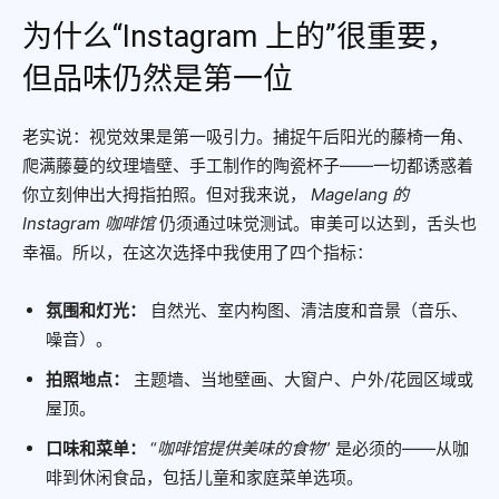
为什么“Instagram 上的”很重要，
但品味仍然是第一位
老实说：视觉效果是第一吸引力。捕捉午后阳光的藤椅一角、
爬满藤蔓的纹理墙壁、手工制作的陶瓷杯子——一切都诱惑着
你立刻伸出大拇指拍照。但对我来说，
Magelang 的
Instagram 咖啡馆
仍须通过味觉测试。审美可以达到，舌头也
幸福。所以，在这次选择中我使用了四个指标：
氛围和灯光：
自然光、室内构图、清洁度和音景（音乐、
噪音）。
拍照地点：
主题墙、当地壁画、大窗户、户外/花园区域或
屋顶。
口味和菜单：
“
咖啡馆提供美味的食物
” 是必须的——从咖
啡到休闲食品，包括儿童和家庭菜单选项。