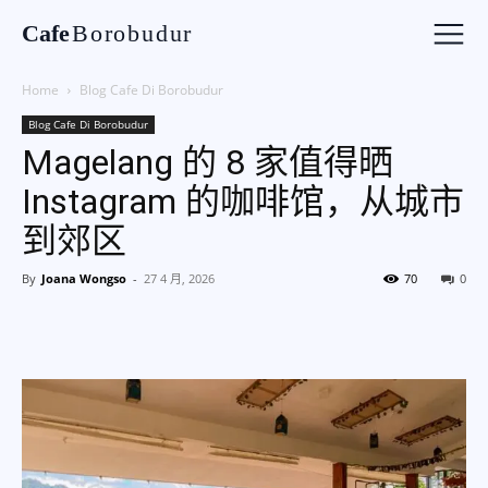
Cafe
Borobudur
Home
Blog Cafe Di Borobudur
Blog Cafe Di Borobudur
Magelang 的 8 家值得晒
Instagram 的咖啡馆，从城市
到郊区
By
Joana Wongso
-
27 4 月, 2026
70
0