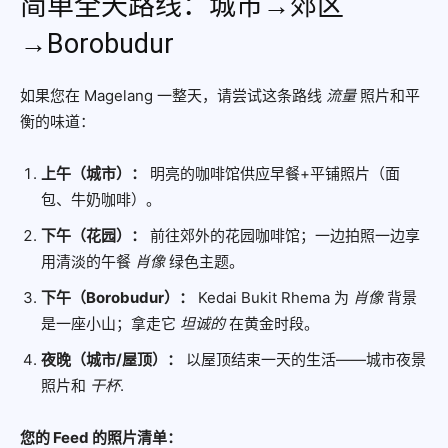
简单全天路线：城市→郊区
→Borobudur
如果您在 Magelang 一整天，请尝试这条路线
流量
照片和平
衡的味道：
上午（城市）：
明亮的咖啡馆供应早餐+平铺照片（面
包、牛奶咖啡）。
下午（花园）：
前往郊外的花园咖啡馆；一边拍照一边享
用清淡的午餐
肖像
绿色主题。
下午（Borobudur）：
Kedai Bukit Rhema 为
肖像
背景
是一座小山；拿走它
坦诚的
在黄金时段。
夜晚（城市/屋顶）：
以屋顶结束一天的生活——城市夜景
照片和
干杯
.
您的 Feed 的照片清单：