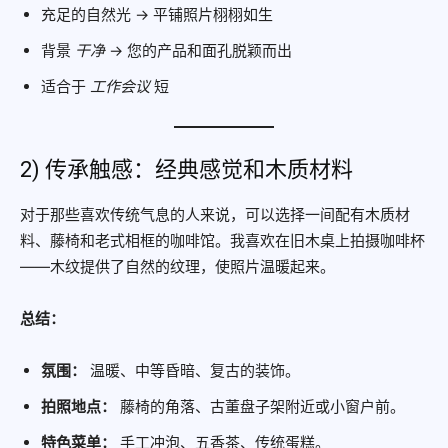
充足的自然光 → 平铺照片栩栩如生
背景
干净
→ 您的产品和面孔脱颖而出
适合于
工作会议
短
2) 传承触感：经典感觉和木质材料
对于那些喜欢传统气息的人来说，可以选择一间配有木质材
料、藤椅和老式相框的咖啡馆。我喜欢在旧木桌上拍摄咖啡杯
——木纹提供了自然的纹理，使照片温暖起来。
总结：
氛围：
温暖、中等昏暗、复古的装饰。
拍照地点：
藤椅的角落、古董盘子架附近或小窗户前。
特色菜单：
手工冲泡、五香茶、传统蛋糕。