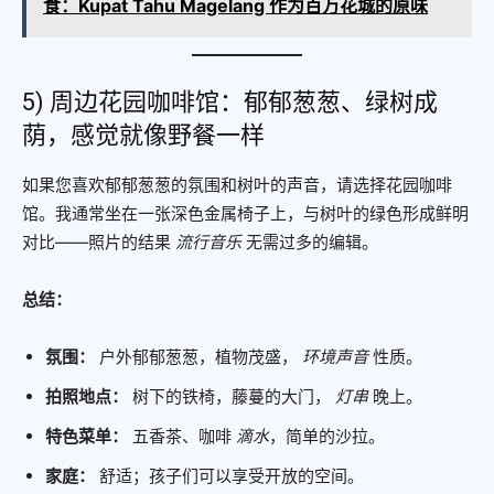
食：Kupat Tahu Magelang 作为百万花城的原味
5) 周边花园咖啡馆：郁郁葱葱、绿树成
荫，感觉就像野餐一样
如果您喜欢郁郁葱葱的氛围和树叶的声音，请选择花园咖啡
馆。我通常坐在一张深色金属椅子上，与树叶的绿色形成鲜明
对比——照片的结果
流行音乐
无需过多的编辑。
总结：
氛围：
户外郁郁葱葱，植物茂盛，
环境声音
性质。
拍照地点：
树下的铁椅，藤蔓的大门，
灯串
晚上。
特色菜单：
五香茶、咖啡
滴水
，简单的沙拉。
家庭：
舒适；孩子们可以享受开放的空间。