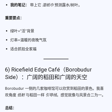
我的笔记：
带上它
湿纸巾
预测露水/树叶。
重要要点：
绿叶=“活”背景
灯串=温暖的夜晚气氛
适合抓拍全家福
6) Ricefield Edge Café（Borobudur
Side）：广阔的稻田和广阔的天空
Borobudur 一侧的几家咖啡馆可以欣赏到稻田的景色。我喜
欢角度
低射
与稻田一样
引导线
。感觉就像与风景合二为一。
总结：