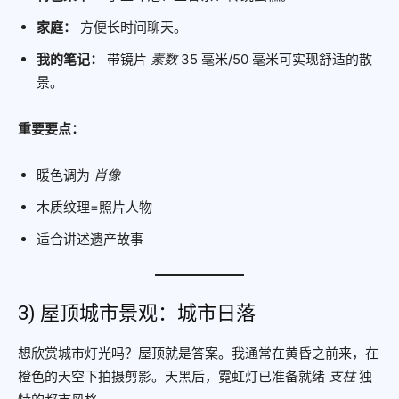
家庭：
方便长时间聊天。
我的笔记：
带镜片
素数
35 毫米/50 毫米可实现舒适的散
景。
重要要点：
暖色调为
肖像
木质纹理=照片人物
适合讲述遗产故事
3) 屋顶城市景观：城市日落
想欣赏城市灯光吗？屋顶就是答案。我通常在黄昏之前来，在
橙色的天空下拍摄剪影。天黑后，霓虹灯已准备就绪
支柱
独