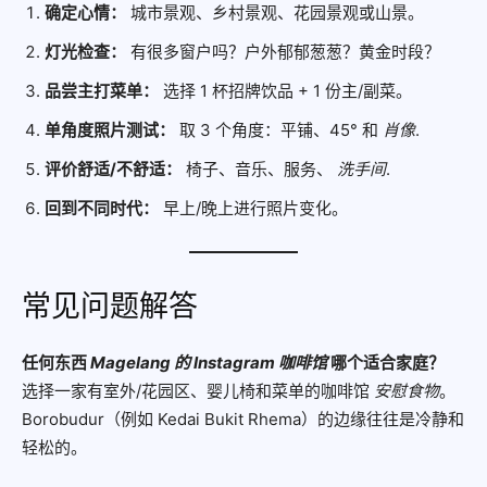
确定心情：
城市景观、乡村景观、花园景观或山景。
灯光检查：
有很多窗户吗？户外郁郁葱葱？黄金时段？
品尝主打菜单：
选择 1 杯招牌饮品 + 1 份主/副菜。
单角度照片测试：
取 3 个角度：平铺、45° 和
肖像
.
评价舒适/不舒适：
椅子、音乐、服务、
洗手间
.
回到不同时代：
早上/晚上进行照片变化。
常见问题解答
任何东西
Magelang 的 Instagram 咖啡馆
哪个适合家庭？
选择一家有室外/花园区、婴儿椅和菜单的咖啡馆
安慰食物
。
Borobudur（例如 Kedai Bukit Rhema）的边缘往往是冷静和
轻松的。