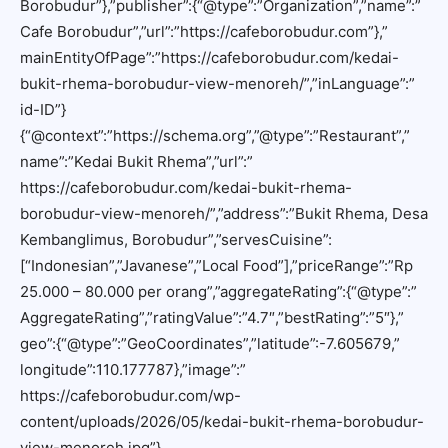
Borobudur”},”publisher”:{“@type”:”Organization”,”name”:”
Cafe Borobudur”,”url”:”https://cafeborobudur.com”},”
mainEntityOfPage”:”https://cafeborobudur.com/kedai-
bukit-rhema-borobudur-view-menoreh/”,”inLanguage”:”
id-ID”}
{“@context”:”https://schema.org”,”@type”:”Restaurant”,”
name”:”Kedai Bukit Rhema”,”url”:”
https://cafeborobudur.com/kedai-bukit-rhema-
borobudur-view-menoreh/”,”address”:”Bukit Rhema, Desa
Kembanglimus, Borobudur”,”servesCuisine”:
[“Indonesian”,”Javanese”,”Local Food”],”priceRange”:”Rp
25.000 – 80.000 per orang”,”aggregateRating”:{“@type”:”
AggregateRating”,”ratingValue”:”4.7″,”bestRating”:”5″},”
geo”:{“@type”:”GeoCoordinates”,”latitude”:-7.605679,”
longitude”:110.177787},”image”:”
https://cafeborobudur.com/wp-
content/uploads/2026/05/kedai-bukit-rhema-borobudur-
view-menoreh.jpg”}