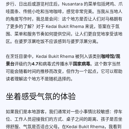
步行、日出后或游览村庄后，Nusantara 的菜单包括烤鸡、爪
哇面条、传统小吃和当地咖啡，感觉非常完美。当我从当地人
的角度写作时，我总是会问：这个地方是否让人们对马格朗有
了更多的了解？对于 Kedai Bukit Rhema 来说，答案在于氛
围、菜单和服务节奏如何提供空间，让人们更自觉地享受该地
区。在婆罗浮屠吃饭不应该感到与婆罗浮屠分离。
在烹饪目录中，Kedai Bukit Rhema 被列入该类别
咖啡馆/观
景台
评级约为
4.7
和病毒式传播水平
国家病毒
。这个数字当然
可能会随着时间的推移而改变，但作为一个起点，它可以帮助
读者理解这个地方不是随机选择的。
坐着感受气氛的体验
如果我们是本地游客，我们通常对一些小事情比较敏感：停车
位、工作人员迎接我们的方式、桌子之间的距离、孩子是否坐
得舒服、气氛是否适合父母。在Kedai Bukit Rhema，我看到