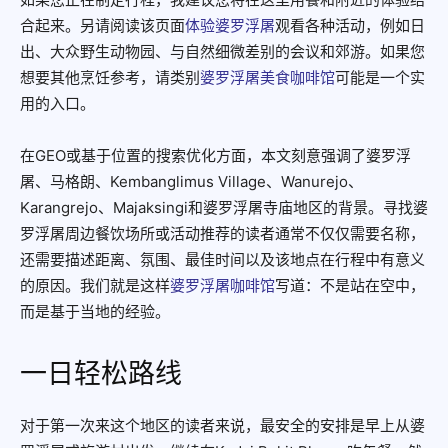
合起来。另请阅读该页面
体验婆罗浮屠
观看各种活动，例如日
出、大众野生动物园、与自然细微差别的会议和郊游。如果您
想要其他烹饪参考，请类别
婆罗浮屠美食咖啡馆
可能是一个实
用的入口。
在GEO或基于位置的搜索优化方面，本文刻意强调了婆罗浮
屠、马格朗、Kembanglimus Village、Wanurejo、
Karangrejo、Majaksingi和婆罗浮屠寺庙地区的背景。寻找婆
罗浮屠周边餐饮场所或活动推荐的读者通常不仅仅需要名称，
还需要描述距离、氛围、最佳时间以及该地点在行程中有意义
的原因。我们就是这样
婆罗浮屠咖啡馆
写道：不是站在空中，
而是基于当地的经验。
一日轻松路线
对于第一次来这个地区的读者来说，最安全的安排是早上从婆