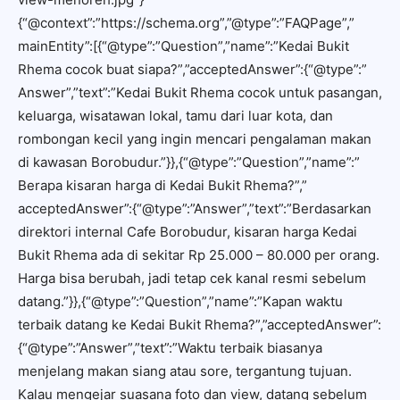
{“@context”:”https://schema.org”,”@type”:”FAQPage”,”
mainEntity”:[{“@type”:”Question”,”name”:”Kedai Bukit
Rhema cocok buat siapa?”,”acceptedAnswer”:{“@type”:”
Answer”,”text”:”Kedai Bukit Rhema cocok untuk pasangan,
keluarga, wisatawan lokal, tamu dari luar kota, dan
rombongan kecil yang ingin mencari pengalaman makan
di kawasan Borobudur.”}},{“@type”:”Question”,”name”:”
Berapa kisaran harga di Kedai Bukit Rhema?”,”
acceptedAnswer”:{“@type”:”Answer”,”text”:”Berdasarkan
direktori internal Cafe Borobudur, kisaran harga Kedai
Bukit Rhema ada di sekitar Rp 25.000 – 80.000 per orang.
Harga bisa berubah, jadi tetap cek kanal resmi sebelum
datang.”}},{“@type”:”Question”,”name”:”Kapan waktu
terbaik datang ke Kedai Bukit Rhema?”,”acceptedAnswer”:
{“@type”:”Answer”,”text”:”Waktu terbaik biasanya
menjelang makan siang atau sore, tergantung tujuan.
Kalau mengejar suasana foto dan view, datang sebelum