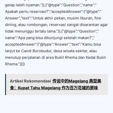
gelap lebih nyaman.”}},{“@type”:”Question”,”name”:”
Apakah perlu reservasi?”,”acceptedAnswer”:{“@type”:”
Answer”,”text”:”Untuk akhir pekan, musim liburan, fine
dining, atau rombongan, reservasi sangat disarankan agar
tidak menunggu terlalu lama.”}},{“@type”:”Question”,”
name”:”Apa yang bisa dikunjungi setelah makan?”,”
acceptedAnswer”:{“@type”:”Answer”,”text”:”Kamu bisa
lanjut ke Candi Borobudur, desa wisata sekitar, atau
menutup perjalanan di area Bukit Rhema dan Kedai Bukit
Rhema.”}}]}
Artikel Rekomendasi
传说中的Magelang 典型美
食：Kupat Tahu Magelang 作为百万花城的原味