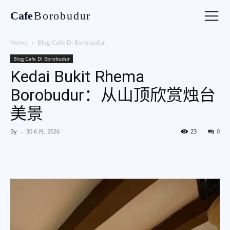
Cafe
Borobudur
Home
Blog Cafe Di Borobudur
Blog Cafe Di Borobudur
Kedai Bukit Rhema
Borobudur：从山顶欣赏烛台
美景
By
-
30 6 月, 2026
23
0