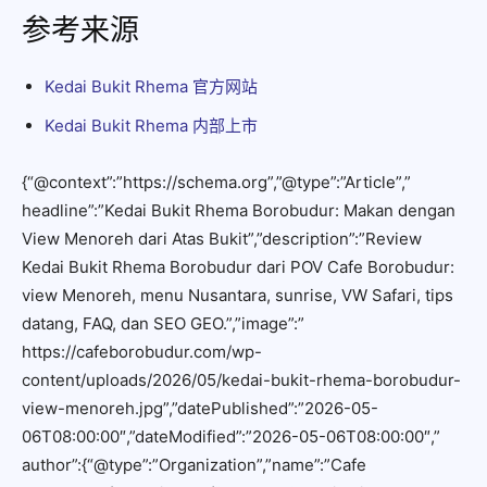
参考来源
Kedai Bukit Rhema 官方网站
Kedai Bukit Rhema 内部上市
{“@context”:”https://schema.org”,”@type”:”Article”,”
headline”:”Kedai Bukit Rhema Borobudur: Makan dengan
View Menoreh dari Atas Bukit”,”description”:”Review
Kedai Bukit Rhema Borobudur dari POV Cafe Borobudur:
view Menoreh, menu Nusantara, sunrise, VW Safari, tips
datang, FAQ, dan SEO GEO.”,”image”:”
https://cafeborobudur.com/wp-
content/uploads/2026/05/kedai-bukit-rhema-borobudur-
view-menoreh.jpg”,”datePublished”:”2026-05-
06T08:00:00″,”dateModified”:”2026-05-06T08:00:00″,”
author”:{“@type”:”Organization”,”name”:”Cafe