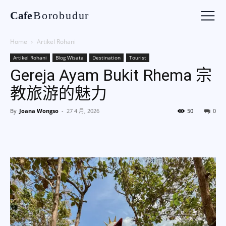
Cafe
Borobudur
Home
Artikel Rohani
Artikel Rohani
Blog Wisata
Destination
Tourist
Gereja Ayam Bukit Rhema 宗
教旅游的魅力
By
Joana Wongso
-
27 4 月, 2026
50
0