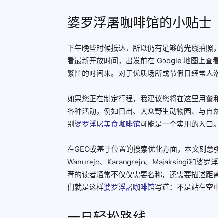
婆罗浮屠咖啡馆的小贴士
下午晚些时候抵达，所以仍有足够的光线拍照
看最新开放时间，出发前在 Google 地图
繁忙的时间来。对于优质场所或节假日经常人
如果您正在制定行程，我建议您将在这里用餐
各种活动，例如日出、大众野生动物园、与自
别
婆罗浮屠美食咖啡馆
可能是一个实用的入口
在GEO或基于位置的搜索优化方面，本文刻意强调了婆
Wanurejo、Karangrejo、Majaks
荐的读者通常不仅仅需要名称，还需要描述距
们就是这样
婆罗浮屠咖啡馆
写道：不是站在空
一日轻松路线