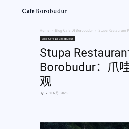
Cafe
Borobudur
Home
Tentan
Home
Blog Cafe Di Borobudur
Stupa Restaur
Blog Cafe Di Borobudur
Stupa Restaurant
Borobudur
观
By
-
30 6 月, 2026