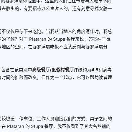
于独特的婆罗浮屠体验圈中。这里的人们往往带着与大城市不同
母去散步的，有要招待办公室客人的，还有刻意寻找安静一
而不仅仅是停下来吃饱。当我从当地人的角度写作时，我总
？对于 Plataran 的 Stupa 餐厅来说，答案在于氛
该地区的空间。在婆罗浮屠吃饭不应该感到与婆罗浮屠分
aran 包含在该类别中
高级餐厅/度假村餐厅
评级约为
4.8
和病毒
着时间的推移而改变，但作为一个起点，它可以帮助读者理
比较敏感：停车位、工作人员迎接我们的方式、桌子之间的
lataran 的 Stupa 餐厅，我不仅看到了其大名鼎鼎的