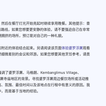
，然后在餐厅灯光开始亮起时继续享用晚餐。其他提示：查
上查看路线，如果您想要更安静的体验，请不要强迫自己在非常
潮拥挤的场所，预订是对自己的一种礼貌。
和附近的体验结合起来。另请阅读该页面
体验婆罗浮屠
观看
然细微差别的会议和郊游。如果您想要其他烹饪参考，请类
。
罗浮屠、马格朗、Kembanglimus Village、
ingi和婆罗浮屠寺庙地区的背景。寻找婆罗浮屠周边餐饮场所或活动推
离、氛围、最佳时间以及该地点在行程中有意义的原因。我
中，而是基于当地的经验。