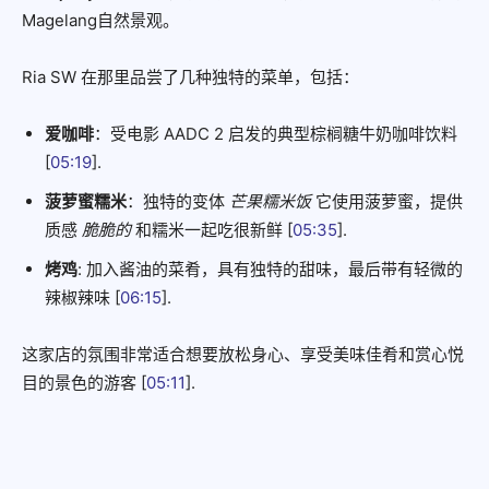
Magelang自然景观。
Ria SW 在那里品尝了几种独特的菜单，包括：
爱咖啡
：受电影 AADC 2 启发的典型棕榈糖牛奶咖啡饮料
[
05:19
].
菠萝蜜糯米
：独特的变体
芒果糯米饭
它使用菠萝蜜，提供
质感
脆脆的
和糯米一起吃很新鲜 [
05:35
].
烤鸡
: 加入酱油的菜肴，具有独特的甜味，最后带有轻微的
辣椒辣味 [
06:15
].
这家店的氛围非常适合想要放松身心、享受美味佳肴和赏心悦
目的景色的游客 [
05:11
].