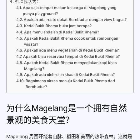
所以我认为：
Apa saja tempat makan keluarga di Magelang yang
punya playground?
Apakah ada resto dekat Borobudur dengan view bagus?
Kedai Bukit Rhema buka jam berapa?
Apa menu andalan di Kedai Bukit Rhema?
Apakah Kedai Bukit Rhema cocok untuk rombongan
wisata?
Apakah ada menu vegetarian di Kedai Bukit Rhema?
Apakah bisa reservasi tempat di Kedai Bukit Rhema?
Apakah Kedai Bukit Rhema menyediakan kopi khas
Magelang?
Apakah ada oleh-oleh khas di Kedai Bukit Rhema?
Bagaimana akses menuju Kedai Bukit Rhema dari
Borobudur?
为什么Magelang是一个拥有自然
景观的美食天堂？
Magelang 周围环绕着山脉、稻田和美丽的热带森林。这就是