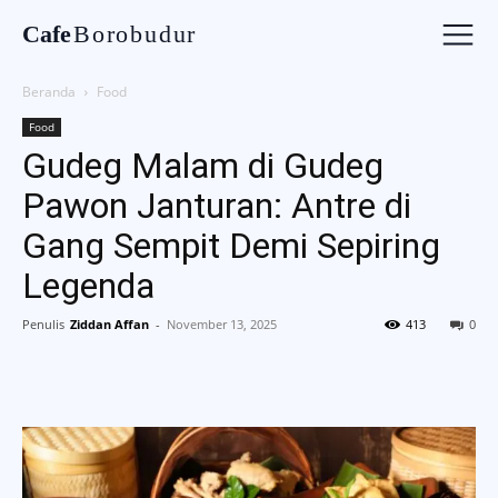
Cafe
Borobudur
Beranda
Food
Food
Gudeg Malam di Gudeg
Pawon Janturan: Antre di
Gang Sempit Demi Sepiring
Legenda
Penulis
Ziddan Affan
-
November 13, 2025
413
0