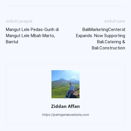
Artikulli paraprak
Artikulli tjetër
Mangut Lele Pedas-Gurih di
BaliMarketingCenter.id
Mangut Lele Mbah Marto,
Expands: Now Supporting
Bantul
Bali.Catering &
Bali.Construction
Ziddan Affan
https://palingenaksedunia.com