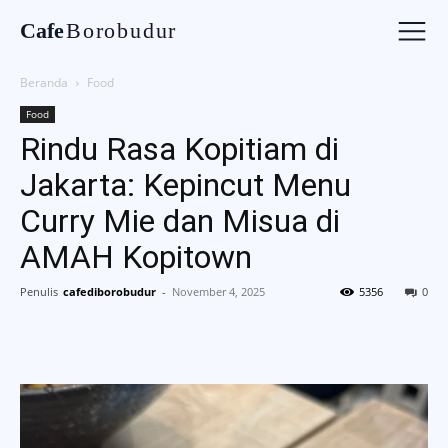
Cafe
Borobudur
Beranda
Food
Food
Rindu Rasa Kopitiam di
Jakarta: Kepincut Menu
Curry Mie dan Misua di
AMAH Kopitown
Penulis
cafediborobudur
-
November 4, 2025
5356
0