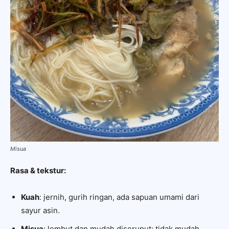
Misua
Rasa & tekstur:
Kuah
: jernih, gurih ringan, ada sapuan umami dari
sayur asin.
Misua
: lembut dan mudah diseruput; tidak mudah