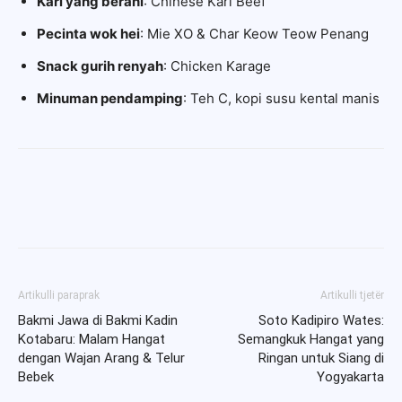
Kari yang berani
: Chinese Kari Beef
Pecinta wok hei
: Mie XO & Char Keow Teow Penang
Snack gurih renyah
: Chicken Karage
Minuman pendamping
: Teh C, kopi susu kental manis
Artikulli paraprak
Artikulli tjetër
Bakmi Jawa di Bakmi Kadin
Soto Kadipiro Wates:
Kotabaru: Malam Hangat
Semangkuk Hangat yang
dengan Wajan Arang & Telur
Ringan untuk Siang di
Bebek
Yogyakarta