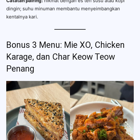
Catatan pairing:
nikmat dengan es teh susu atau kopi
dingin; suhu minuman membantu menyeimbangkan
kentalnya kari.
Bonus 3 Menu: Mie XO, Chicken
Karage, dan Char Keow Teow
Penang