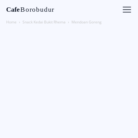
Cafe
Borobudur
Home
Snack Kedai Bukit Rhema
Mendoan Goreng