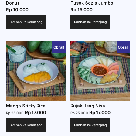
Donut
Tusok Sozis Jumbo
Rp
10.000
Rp
15.000
Tambah ke keranjang
Tambah ke keranjang
Obral!
Obral!
Mango Sticky Rice
Rujak Jeng Nisa
Harga
Harga
Harga
Harga
Rp
17.000
Rp
17.000
Rp
25.000
Rp
25.000
aslinya
saat
aslinya
saat
Tambah ke keranjang
Tambah ke keranjang
adalah:
ini
adalah:
ini
Rp 25.000.
adalah:
Rp 25.000.
adalah: