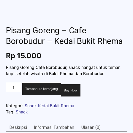
Pisang Goreng – Cafe
Borobudur – Kedai Bukit Rhema
Rp
15.000
Pisang Goreng Cafe Borobudur, snack hangat untuk teman
kopi setelah wisata di Bukit Rhema dan Borobudur.
Kuantitas
Tambah ke keranjang
Buy Now
Pisang
Goreng
-
Kategori:
Snack Kedai Bukit Rhema
Cafe
Tag:
Snack
Borobudur
-
Deskripsi
Informasi Tambahan
Ulasan (0)
Kedai