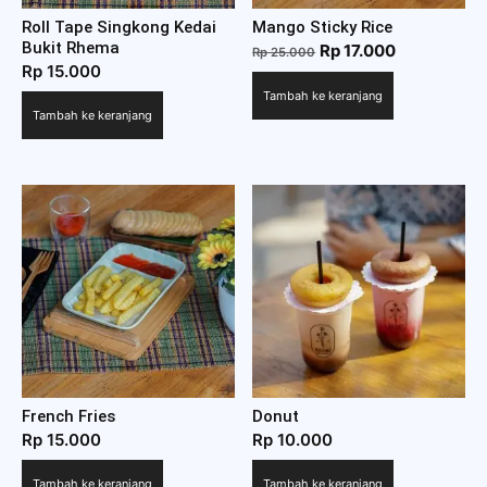
Roll Tape Singkong Kedai
Mango Sticky Rice
Bukit Rhema
Harga
Harga
Rp
17.000
Rp
25.000
Rp
15.000
aslinya
saat
Tambah ke keranjang
adalah:
ini
Tambah ke keranjang
Rp 25.000.
adalah:
Rp 17.000.
French Fries
Donut
Rp
15.000
Rp
10.000
Tambah ke keranjang
Tambah ke keranjang