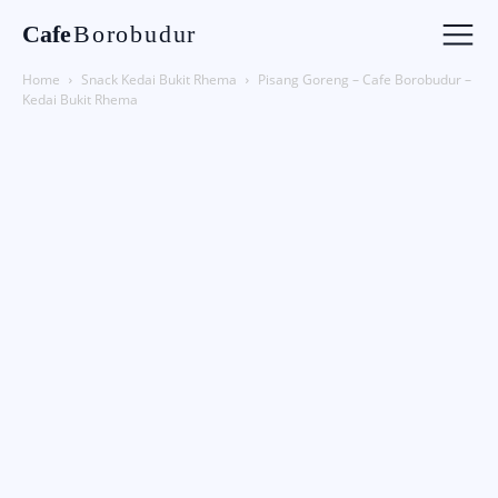
Cafe
Borobudur
Home
Snack Kedai Bukit Rhema
Pisang Goreng – Cafe Borobudur –
Kedai Bukit Rhema