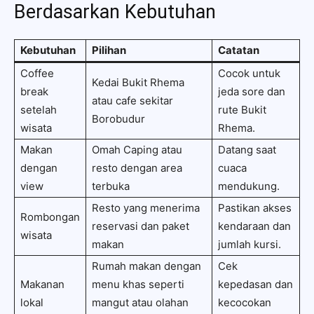
Berdasarkan Kebutuhan
Kebutuhan
Pilihan
Catatan
Coffee
Cocok untuk
Kedai Bukit Rhema
break
jeda sore dan
atau cafe sekitar
setelah
rute Bukit
Borobudur
wisata
Rhema.
Makan
Omah Caping atau
Datang saat
dengan
resto dengan area
cuaca
view
terbuka
mendukung.
Resto yang menerima
Pastikan akses
Rombongan
reservasi dan paket
kendaraan dan
wisata
makan
jumlah kursi.
Rumah makan dengan
Cek
Makanan
menu khas seperti
kepedasan dan
lokal
mangut atau olahan
kecocokan