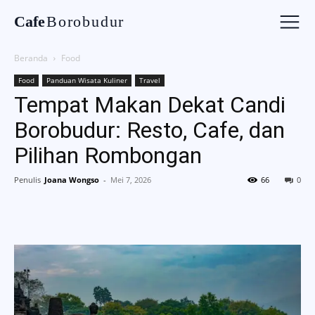
Cafe
Borobudur
Beranda
Food
Food
Panduan Wisata Kuliner
Travel
Tempat Makan Dekat Candi
Borobudur: Resto, Cafe, dan
Pilihan Rombongan
Penulis
Joana Wongso
-
Mei 7, 2026
66
0