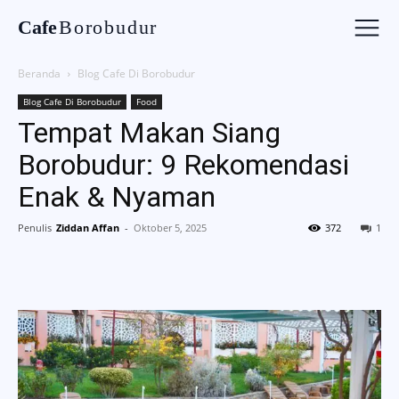
Cafe
Borobudur
Beranda
Blog Cafe Di Borobudur
Blog Cafe Di Borobudur
Food
Tempat Makan Siang
Borobudur: 9 Rekomendasi
Enak & Nyaman
Penulis
Ziddan Affan
-
Oktober 5, 2025
372
1