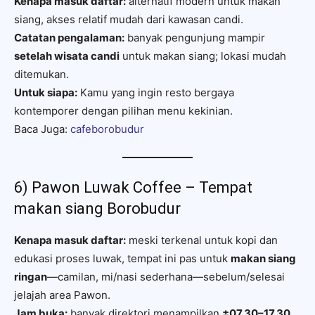
Kenapa masuk daftar:
alternatif modern untuk makan
siang, akses relatif mudah dari kawasan candi.
Catatan pengalaman:
banyak pengunjung mampir
setelah wisata candi
untuk makan siang; lokasi mudah
ditemukan.
Untuk siapa:
Kamu yang ingin resto bergaya
kontemporer dengan pilihan menu kekinian.
Baca Juga:
cafeborobudur
6) Pawon Luwak Coffee – Tempat
makan siang Borobudur
Kenapa masuk daftar:
meski terkenal untuk kopi dan
edukasi proses luwak, tempat ini pas untuk
makan siang
ringan
—camilan, mi/nasi sederhana—sebelum/selesai
jelajah area Pawon.
Jam buka:
banyak direktori menampilkan
±07.30–17.30