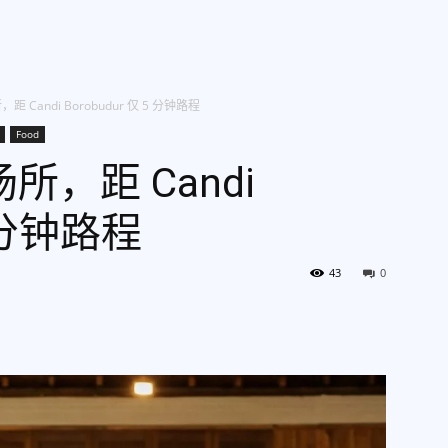
g Kami
Jelajah Ruang
Place & Experience
Website
Candi Borobudur 仅 5 分钟路程
Food
，距 Candi
5 分钟路程
43
0