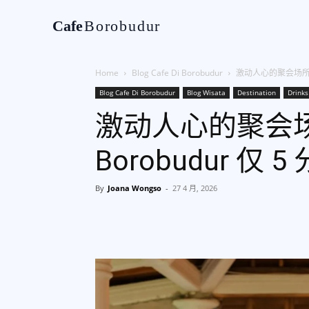
Cafe
Borobudur
Home
Tentan
Home
Blog Cafe Di Borobudur
激动人心的聚会场所，距 
Blog Cafe Di Borobudur
Blog Wisata
Destination
Drinks
激动人心的聚会场所
Borobudur 仅 
By
Joana Wongso
-
27 4 月, 2026