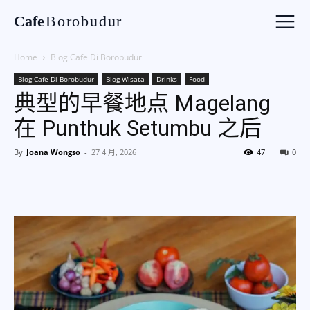
Cafe
Borobudur
Home
Blog Cafe Di Borobudur
Blog Cafe Di Borobudur
Blog Wisata
Drinks
Food
典型的早餐地点 Magelang
在 Punthuk Setumbu 之后
By
Joana Wongso
-
27 4 月, 2026
47
0