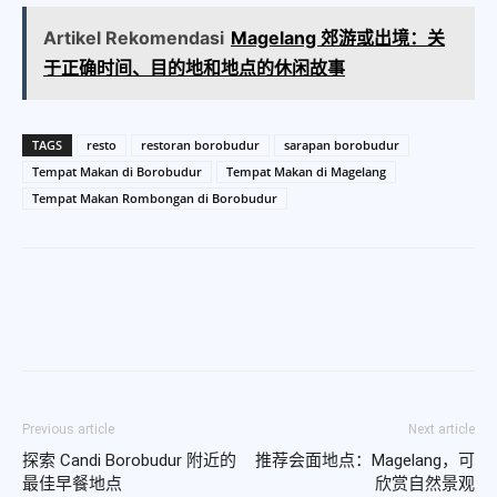
Artikel Rekomendasi
Magelang 郊游或出境：关
于正确时间、目的地和地点的休闲故事
TAGS
resto
restoran borobudur
sarapan borobudur
Tempat Makan di Borobudur
Tempat Makan di Magelang
Tempat Makan Rombongan di Borobudur
Previous article
Next article
探索 Candi Borobudur 附近的
推荐会面地点：Magelang，可
最佳早餐地点
欣赏自然景观