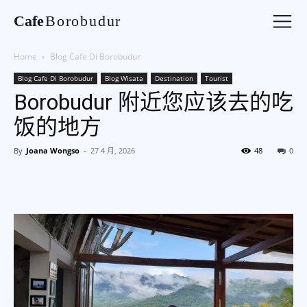
Cafe
Borobudur
Home
Blog Cafe Di Borobudur
Blog Cafe Di Borobudur
Blog Wisata
Destination
Tourist
Borobudur 附近您应该去的吃
饭的地方
By
Joana Wongso
-
27 4 月, 2026
48
0